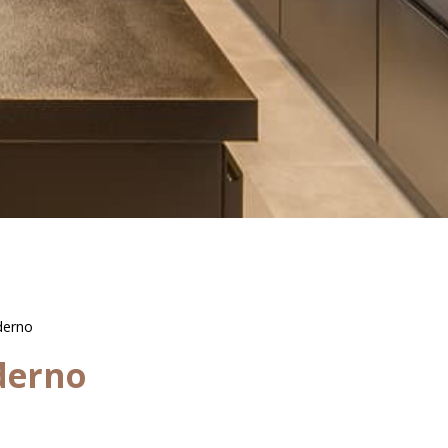
oderno
oderno